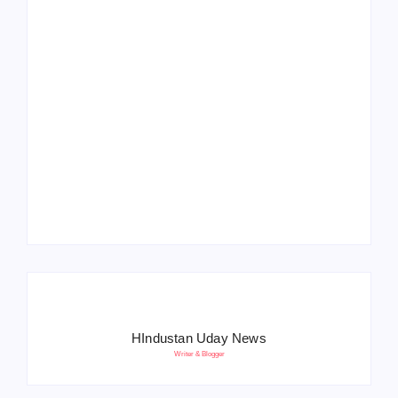
Operation Sindoor
Anniversay: पीएम मोदी
हरियाणा पुलिस भर्ती 2026:
बोले- आतंकवाद को भारतीय
5500 पद, दौड़ में चिप
सेना ने दिया करारा जवाब
सिस्टम, 20 मई से PST
HIndustan Uday News
Writer & Blogger