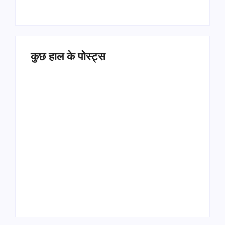
कुछ हाल के पोस्ट्स
Operation Sindoor
Anniversay: पीएम मोदी
हरियाणा पुलिस भर्ती 2026:
बोले- आतंकवाद को भारतीय
5500 पद, दौड़ में चिप
सेना ने दिया करारा जवाब
सिस्टम, 20 मई से PST