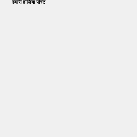
हमारी हालिया पोस्ट
Operation Sindoor Anniversay: पीएम मोदी बोले- आतंकवाद को
भारतीय सेना ने दिया करारा जवाब
May 7, 2026