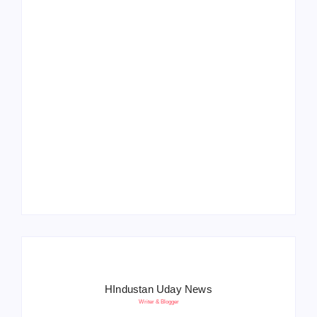
Operation Sindoor
Anniversay: पीएम मोदी
हरियाणा पुलिस भर्ती 2026:
बोले- आतंकवाद को भारतीय
5500 पद, दौड़ में चिप
सेना ने दिया करारा जवाब
सिस्टम, 20 मई से PST
HIndustan Uday News
Writer & Blogger