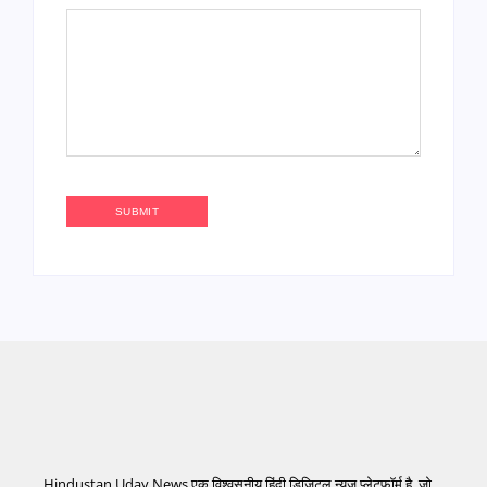
Hindustan Uday News एक विश्वसनीय हिंदी डिजिटल न्यूज़ प्लेटफ़ॉर्म है, जो