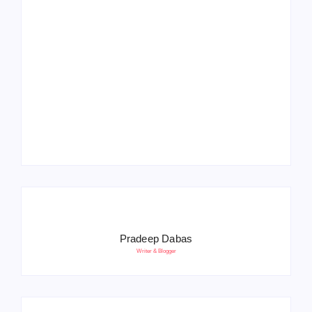
Operation Sindoor
Anniversay: पीएम मोदी
हरियाणा पुलिस भर्ती 2026:
बोले- आतंकवाद को भारतीय
5500 पद, दौड़ में चिप
सेना ने दिया करारा जवाब
सिस्टम, 20 मई से PST
Pradeep Dabas
Writer & Blogger