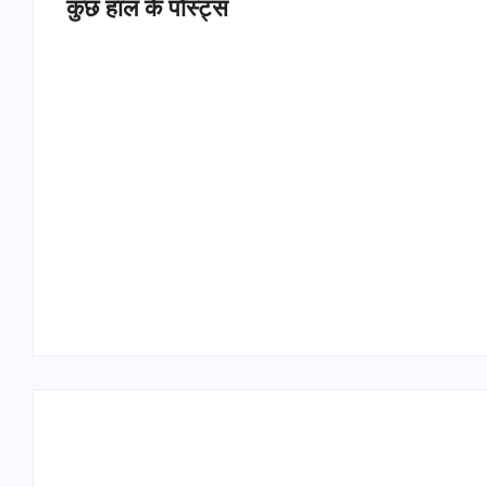
कुछ हाल के पोस्ट्स
Operation Sindoor Anniversay: पीएम मोदी बोले-
आतंकवाद को भारतीय सेना ने दिया करारा जवाब