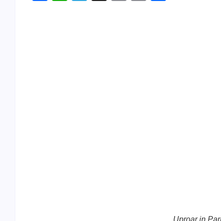
Link
Uproar in Par