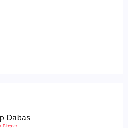
हरियाणा पुलिस भर्ती 2026: 5500 पद, दौड़ में चिप
सिस्टम, 20 मई से PST
p Dabas
& Blogger