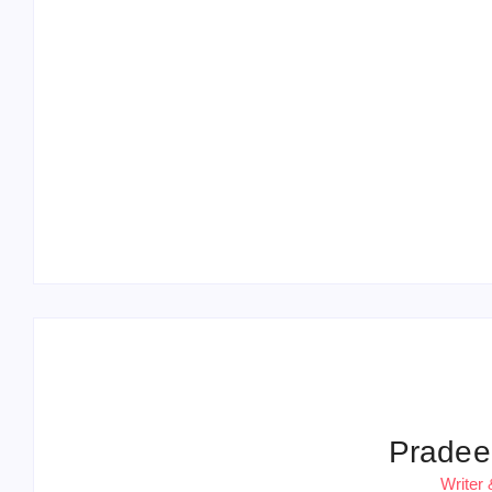
Operation Sindoor Anniversay: पीएम मोदी बोले-
आतंकवाद को भारतीय सेना ने दिया करारा जवाब
Pradee
Writer 