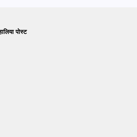
हालिया पोस्ट
ion Sindoor Anniversay: पीएम मोदी बोले- आतंकवाद को भारतीय
 दिया करारा जवाब
 2026