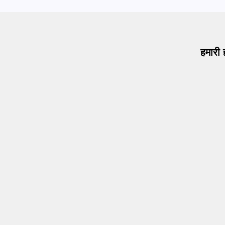
हमारी 
Operat
सेना ने
May 7,