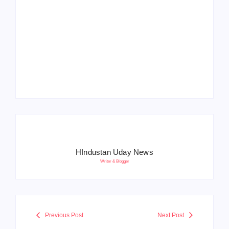
Operation Sindoor
Anniversay: पीएम मोदी
हरियाणा पुलिस भर्ती 2026:
बोले- आतंकवाद को भारतीय
5500 पद, दौड़ में चिप
सेना ने दिया करारा जवाब
सिस्टम, 20 मई से PST
HIndustan Uday News
Writer & Blogger
Previous Post
Next Post