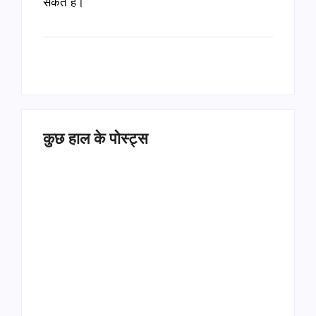
सकते हैं।
कुछ हाल के पोस्ट्स
Operation Sindoor
Anniversay: पीएम मोदी
हरियाणा पुलिस भर्ती 2026:
बोले- आतंकवाद को भारतीय
5500 पद, दौड़ में चिप