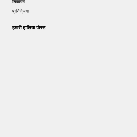
शिकायत
प्रतिक्रिया
हमारी हालिया पोस्ट
Operation Sindoor Anniversay: पीएम मोदी बोले- आतंकवाद को
भारतीय सेना ने दिया करारा जवाब
May 7, 2026