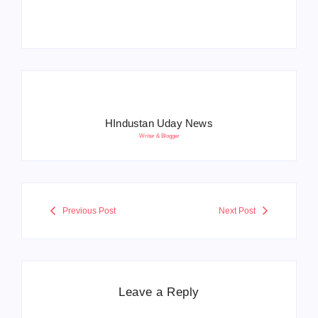
सेना ने दिया करारा जवाब
सिस्टम, 20 मई से PST
HIndustan Uday News
Writer & Blogger
Previous Post
Next Post
Leave a Reply