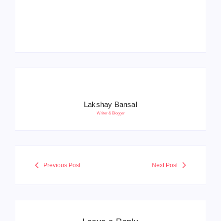
Anniversay: पीएम मोदी
हरियाणा पुलिस भर्ती 2026:
बोले- आतंकवाद को भारतीय
5500 पद, दौड़ में चिप
सेना ने दिया करारा जवाब
सिस्टम, 20 मई से PST
Lakshay Bansal
Writer & Blogger
Previous Post
Next Post