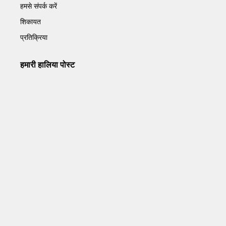
हमसे संपर्क करें
शिकायत
प्रतिक्रिया
हमारी हालिया पोस्ट
Operation Sindoor Anniversay: पीएम मोदी बोले- आतंकवाद को
भारतीय सेना ने दिया करारा जवाब
May 7, 2026