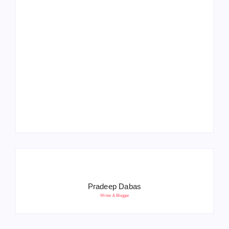
Operation Sindoor
Anniversay: पीएम मोदी
हरियाणा पुलिस भर्ती 2026:
बोले- आतंकवाद को भारतीय
5500 पद, दौड़ में चिप
सेना ने दिया करारा जवाब
सिस्टम, 20 मई से PST
Pradeep Dabas
Writer & Blogger