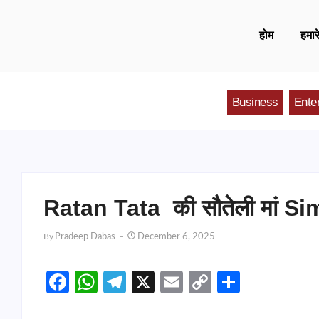
होम
हमारे
Business
Ente
Ratan Tata की सौतेली मां S
By
Pradeep Dabas
December 6, 2025
Facebook
WhatsApp
Telegram
X
Email
Copy
Share
Link