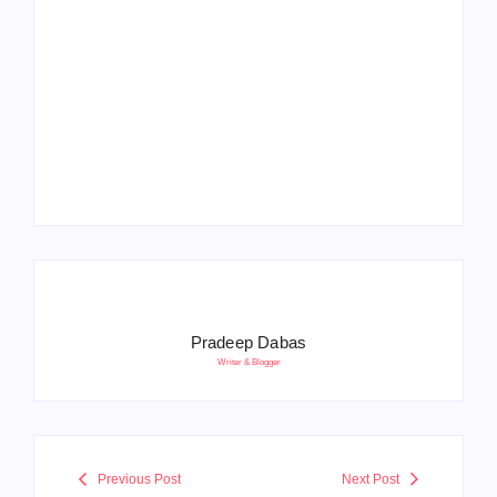
Operation Sindoor
Anniversay: पीएम मोदी
हरियाणा पुलिस भर्ती 2026:
बोले- आतंकवाद को भारतीय
5500 पद, दौड़ में चिप
सेना ने दिया करारा जवाब
सिस्टम, 20 मई से PST
Pradeep Dabas
Writer & Blogger
Previous Post
Next Post