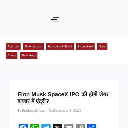
Business
Entertainment
Horoscope & Bhakti
International
News
Sports
Technology
Elon Musk SpaceX IPO की होगी शेयर
बाजार में एंट्री?
By
Pradeep Dabas
December 6, 2025