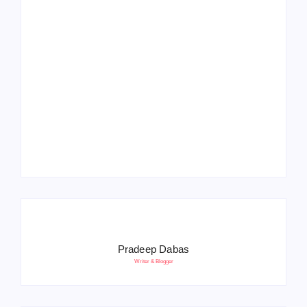
Operation Sindoor
Anniversay: पीएम मोदी
हरियाणा पुलिस भर्ती 2026:
बोले- आतंकवाद को भारतीय
5500 पद, दौड़ में चिप
सेना ने दिया करारा जवाब
सिस्टम, 20 मई से PST
Pradeep Dabas
Writer & Blogger