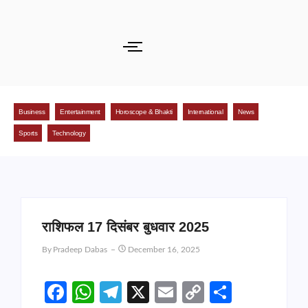
Business
Entertainment
Horoscope & Bhakti
International
News
Sports
Technology
राशिफल 17 दिसंबर बुधवार 2025
By
Pradeep Dabas
December 16, 2025
Facebook
WhatsApp
Telegram
X
Email
Copy
Share