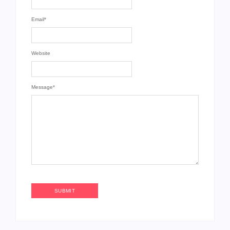
Email
*
Website
Message
*