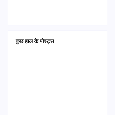
कुछ हाल के पोस्ट्स
Operation Sindoor
Anniversay: पीएम मोदी
हरियाणा पुलिस भर्ती 2026:
बोले- आतंकवाद को भारतीय
5500 पद, दौड़ में चिप
सेना ने दिया करारा जवाब
सिस्टम, 20 मई से PST