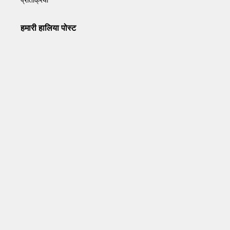
हमारी हालिया पोस्ट
Operation Sindoor Anniversay: पीएम मोदी बोले- आतंकवाद को
भारतीय सेना ने दिया करारा जवाब
May 7, 2026