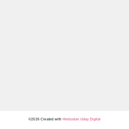
जानिए कब और कैसे मिलेगा सबसे सस्ता मोबाइल
May 5, 2026
Tamil Nadu Assembly election results 2026 LIVE (4 मई,
सुबह 11 बजे): TVK का बड़ा उलटफेर, DMK-AIADMK में कड़ा
मुकाबला
May 4, 2026
©2026 Created with
Hindustan Uday Digital