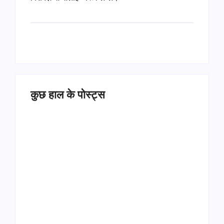
कुछ हाल के पोस्ट्स
Operation Sindoor
Anniversay: पीएम मोदी
हरियाणा पुलिस भर्ती 2026:
बोले- आतंकवाद को भारतीय
5500 पद, दौड़ में चिप
सेना ने दिया करारा जवाब
सिस्टम, 20 मई से PST