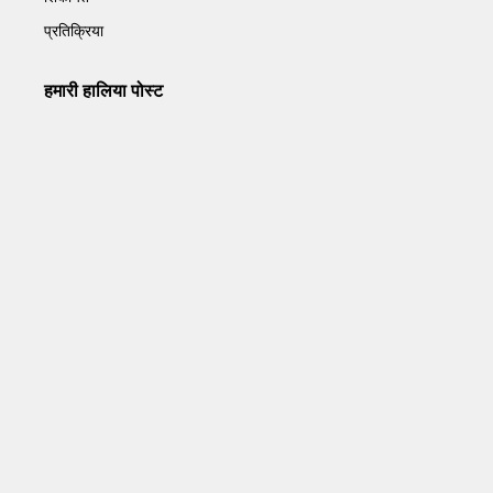
प्रतिक्रिया
हमारी हालिया पोस्ट
Operation Sindoor Anniversay: पीएम मोदी बोले- आतंकवाद को
भारतीय सेना ने दिया करारा जवाब
May 7, 2026