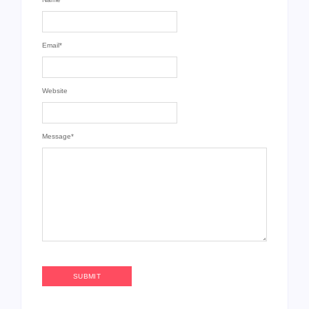
Email
*
Website
Message
*