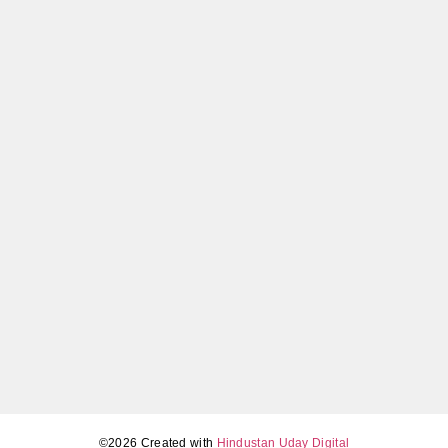
Amazon Great Summer Sale 2026: स्मार्टफोन पर भारी छूट,
जानिए कब और कैसे मिलेगा सबसे सस्ता मोबाइल
May 5, 2026
Tamil Nadu Assembly election results 2026 LIVE (4 मई,
सुबह 11 बजे): TVK का बड़ा उलटफेर, DMK-AIADMK में कड़ा
मुकाबला
May 4, 2026
©2026 Created with
Hindustan Uday Digital