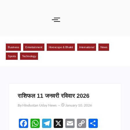
Business
Entertainment
Horoscope & Bhakti
International
News
Sports
Technology
राशिफल 11 जनवरी रविवार 2026
By
HIndustan Uday News
January 10, 2026
Facebook
WhatsApp
Telegram
X
Email
Copy
Share