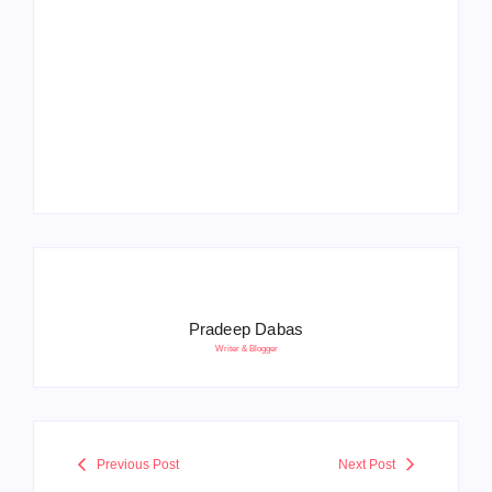
Operation Sindoor
Anniversay: पीएम मोदी
हरियाणा पुलिस भर्ती 2026:
बोले- आतंकवाद को भारतीय
5500 पद, दौड़ में चिप
सेना ने दिया करारा जवाब
सिस्टम, 20 मई से PST
Pradeep Dabas
Writer & Blogger
Previous Post
Next Post