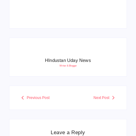
बोले- आतंकवाद को भारतीय
5500 पद, दौड़ में चिप
सेना ने दिया करारा जवाब
सिस्टम, 20 मई से PST
HIndustan Uday News
Writer & Blogger
Previous Post
Next Post
Leave a Reply