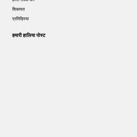
शिकायत
प्रतिक्रिया
हमारी हालिया पोस्ट
Operation Sindoor Anniversay: पीएम मोदी बोले- आतंकवाद को
भारतीय सेना ने दिया करारा जवाब
May 7, 2026