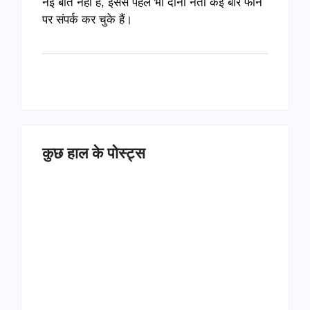
नई बात नहीं है, इससे पहले भी दोनों नेता कई बार फोन
पर संपर्क कर चुके हैं।
कुछ हाल के पोस्ट्स
Operation Sindoor
Anniversay: पीएम मोदी
हरियाणा पुलिस भर्ती 2026: