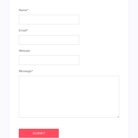
Name
*
Email
*
Website
Message
*