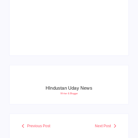
Operation Sindoor
Anniversay: पीएम मोदी
हरियाणा पुलिस भर्ती 2026:
बोले- आतंकवाद को भारतीय
5500 पद, दौड़ में चिप
सेना ने दिया करारा जवाब
सिस्टम, 20 मई से PST
HIndustan Uday News
Writer & Blogger
Previous Post
Next Post