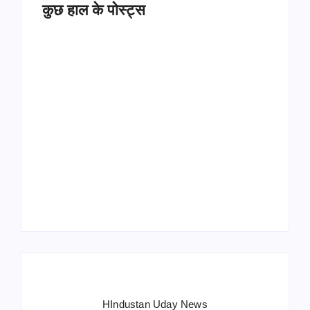
कुछ हाल के पोस्ट्स
Operation Sindoor
Anniversay: पीएम मोदी
हरियाणा पुलिस भर्ती 2026:
बोले- आतंकवाद को भारतीय
5500 पद, दौड़ में चिप
सेना ने दिया करारा जवाब
सिस्टम, 20 मई से PST
HIndustan Uday News