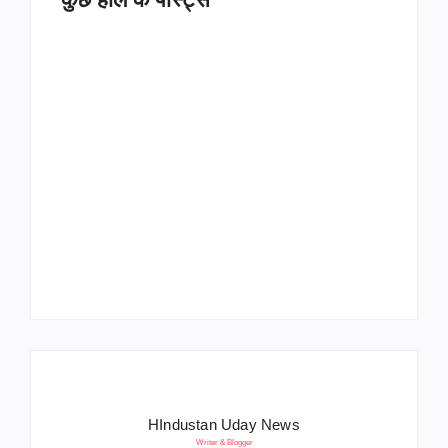
Operation Sindoor
Anniversay: पीएम मोदी
हरियाणा पुलिस भर्ती 2026:
बोले- आतंकवाद को भारतीय
5500 पद, दौड़ में चिप
सेना ने दिया करारा जवाब
सिस्टम, 20 मई से PST
HIndustan Uday News
Writer & Blogger