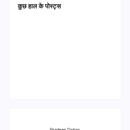
कुछ हाल के पोस्ट्स
Operation Sindoor
Anniversay: पीएम मोदी
हरियाणा पुलिस भर्ती 2026:
बोले- आतंकवाद को भारतीय
5500 पद, दौड़ में चिप
सेना ने दिया करारा जवाब
सिस्टम, 20 मई से PST
Pradeep Dabas