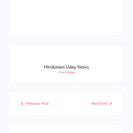
Operation Sindoor
Anniversay: पीएम मोदी
हरियाणा पुलिस भर्ती 2026:
बोले- आतंकवाद को भारतीय
5500 पद, दौड़ में चिप
सेना ने दिया करारा जवाब
सिस्टम, 20 मई से PST
HIndustan Uday News
Writer & Blogger
Previous Post
Next Post