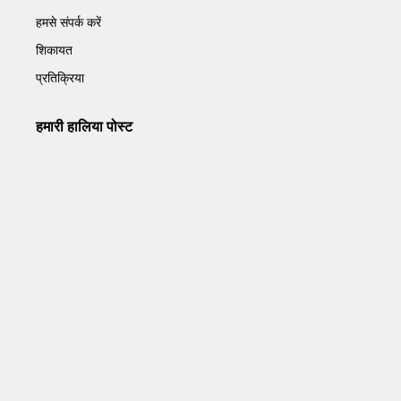
हमसे संपर्क करें
शिकायत
प्रतिक्रिया
हमारी हालिया पोस्ट
Operation Sindoor Anniversay: पीएम मोदी बोले- आतंकवाद को
भारतीय सेना ने दिया करारा जवाब
May 7, 2026