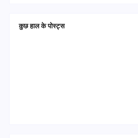
कुछ हाल के पोस्ट्स
Operation Sindoor Anniversay: पीएम मोदी बोले-
आतंकवाद को भारतीय सेना ने दिया करारा जवाब