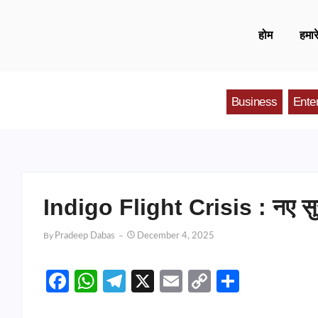
होम
हमारे
Business
Ente
Indigo Flight Crisis : नए सुरक्ष
By
Pradeep Dabas
December 4, 2025
Facebook
WhatsApp
Telegram
X
Email
Copy
Share
Link