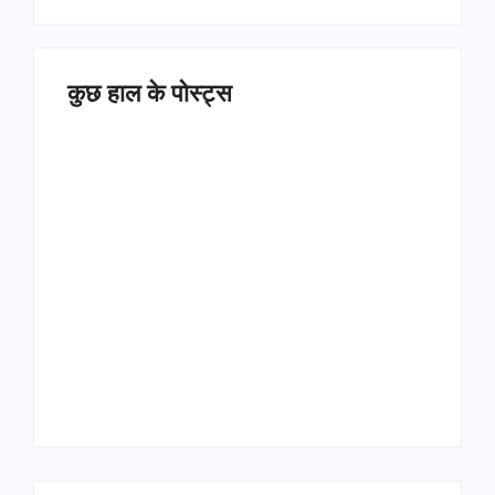
कुछ हाल के पोस्ट्स
Operation Sindoor
Anniversay: पीएम मोदी
हरियाणा पुलिस भर्ती 2026:
बोले- आतंकवाद को भारतीय
5500 पद, दौड़ में चिप
सेना ने दिया करारा जवाब
सिस्टम, 20 मई से PST