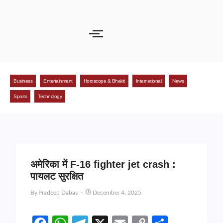
Business
Entertainment
Horoscope & Bhakti
International
News
Sports
Technology
अमेरिका में F-16 fighter jet crash :
पायलट सुरक्षित
By
Pradeep Dabas
December 4, 2025