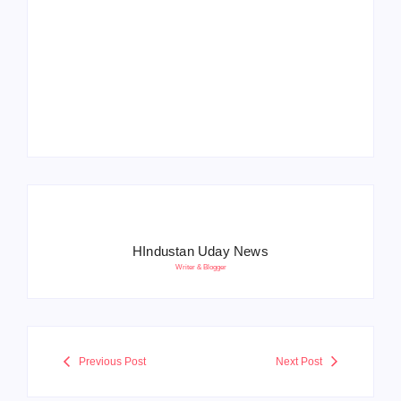
Operation Sindoor
Anniversay: पीएम मोदी
हरियाणा पुलिस भर्ती 2026:
बोले- आतंकवाद को भारतीय
5500 पद, दौड़ में चिप
सेना ने दिया करारा जवाब
सिस्टम, 20 मई से PST
HIndustan Uday News
Writer & Blogger
Previous Post
Next Post