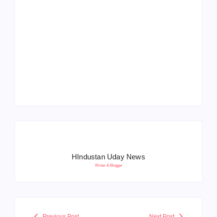
Operation Sindoor
Anniversay: पीएम मोदी
हरियाणा पुलिस भर्ती 2026:
बोले- आतंकवाद को भारतीय
5500 पद, दौड़ में चिप
सेना ने दिया करारा जवाब
सिस्टम, 20 मई से PST
HIndustan Uday News
Writer & Blogger
Previous Post
Next Post