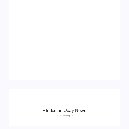
Operation Sindoor
Anniversay: पीएम मोदी
हरियाणा पुलिस भर्ती 2026:
बोले- आतंकवाद को भारतीय
5500 पद, दौड़ में चिप
सेना ने दिया करारा जवाब
सिस्टम, 20 मई से PST
HIndustan Uday News
Writer & Blogger