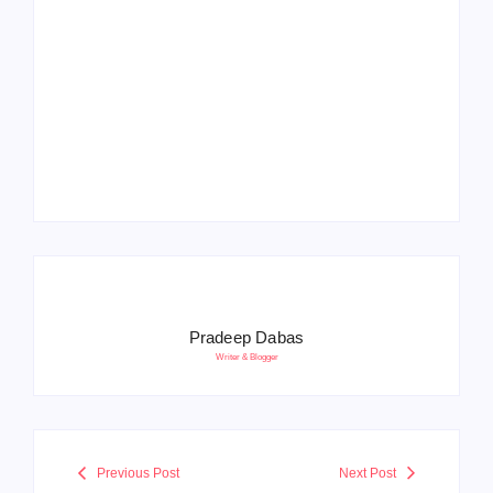
Operation Sindoor
Anniversay: पीएम मोदी
हरियाणा पुलिस भर्ती 2026:
बोले- आतंकवाद को भारतीय
5500 पद, दौड़ में चिप
सेना ने दिया करारा जवाब
सिस्टम, 20 मई से PST
Pradeep Dabas
Writer & Blogger
Previous Post
Next Post