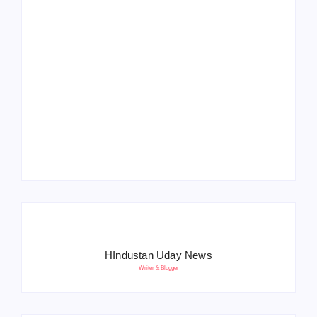
Operation Sindoor
Anniversay: पीएम मोदी
हरियाणा पुलिस भर्ती 2026:
बोले- आतंकवाद को भारतीय
5500 पद, दौड़ में चिप
सेना ने दिया करारा जवाब
सिस्टम, 20 मई से PST
HIndustan Uday News
Writer & Blogger