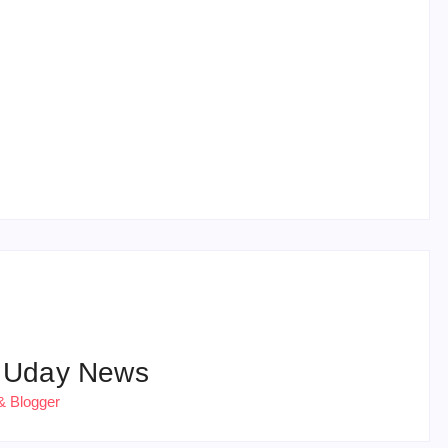
हरियाणा पुलिस भर्ती 2026: 5500 पद, दौड़ में चिप
सिस्टम, 20 मई से PST
 Uday News
& Blogger