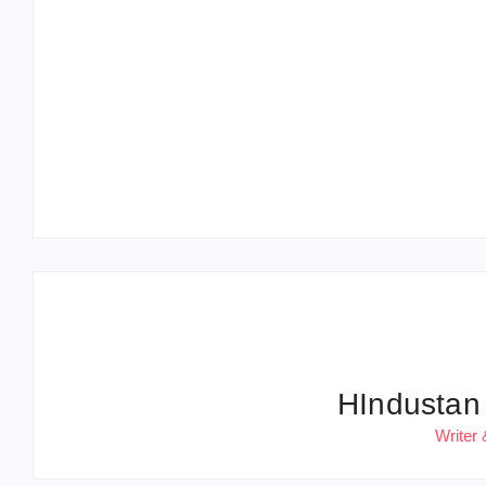
Operation Sindoor Anniversay: पीएम मोदी बोले-
आतंकवाद को भारतीय सेना ने दिया करारा जवाब
HIndustan
Writer 