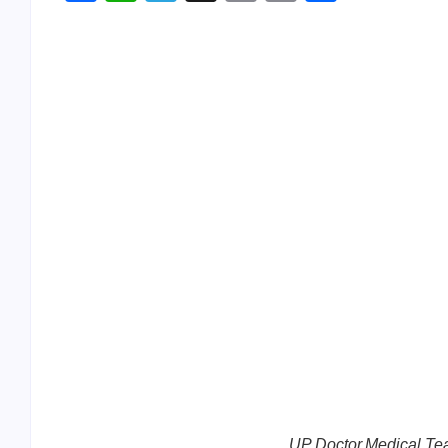
Link
UP Doctor,Medical Te