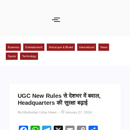
Business
Entertainment
Horoscope & Bhakti
International
News
Sports
Technology
UGC New Rules से देशभर में बवाल,
Headquarters की सुरक्षा बढ़ाई
By
HIndustan Uday News
January 27, 2026