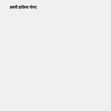
हमारी हालिया पोस्ट
Operation Sindoor Anniversay: पीएम मोदी बोले- आतंकवाद को
भारतीय सेना ने दिया करारा जवाब
May 7, 2026