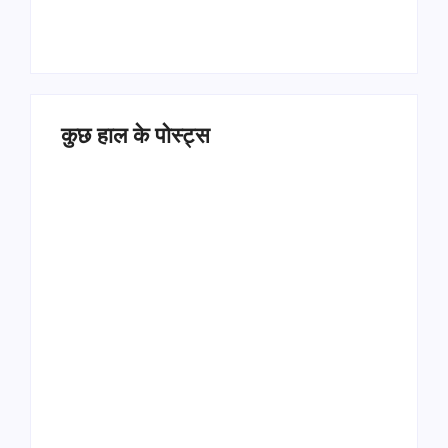
कुछ हाल के पोस्ट्स
Operation Sindoor
Anniversay: पीएम मोदी
हरियाणा पुलिस भर्ती 2026:
बोले- आतंकवाद को भारतीय
5500 पद, दौड़ में चिप
सेना ने दिया करारा जवाब
सिस्टम, 20 मई से PST