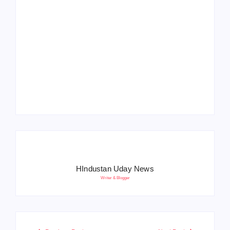
Operation Sindoor
Anniversay: पीएम मोदी
हरियाणा पुलिस भर्ती 2026:
बोले- आतंकवाद को भारतीय
5500 पद, दौड़ में चिप
सेना ने दिया करारा जवाब
सिस्टम, 20 मई से PST
HIndustan Uday News
Writer & Blogger