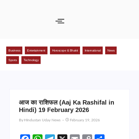
Business
Entertainment
Horoscope & Bhakti
International
News
Sports
Technology
आज का राशिफल (Aaj Ka Rashifal in
Hindi) 19 February 2026
By
HIndustan Uday News
February 19, 2026