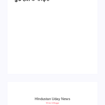
Operation Sindoor
Anniversay: पीएम मोदी
हरियाणा पुलिस भर्ती 2026:
बोले- आतंकवाद को भारतीय
5500 पद, दौड़ में चिप
सेना ने दिया करारा जवाब
सिस्टम, 20 मई से PST
HIndustan Uday News
Writer & Blogger