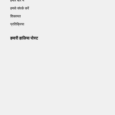
हमारे बारे में
हमसे संपर्क करें
शिकायत
प्रतिक्रिया
हमारी हालिया पोस्ट
Operation Sindoor Anniversay: पीएम मोदी बोले- आतंकवाद को
भारतीय सेना ने दिया करारा जवाब
May 7, 2026