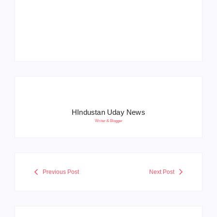
Operation Sindoor
Anniversay: पीएम मोदी
हरियाणा पुलिस भर्ती 2026:
बोले- आतंकवाद को भारतीय
5500 पद, दौड़ में चिप
सेना ने दिया करारा जवाब
सिस्टम, 20 मई से PST
HIndustan Uday News
Writer & Blogger
Previous Post
Next Post