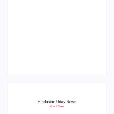
Operation Sindoor
Anniversay: पीएम मोदी
हरियाणा पुलिस भर्ती 2026:
बोले- आतंकवाद को भारतीय
5500 पद, दौड़ में चिप
सेना ने दिया करारा जवाब
सिस्टम, 20 मई से PST
HIndustan Uday News
Writer & Blogger