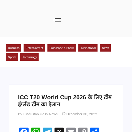
Business
Entertainment
Horoscope & Bhakti
International
News
Sports
Technology
ICC T20 World Cup 2026 के लिए टीम
इंग्लैंड टीम का ऐलान
By
HIndustan Uday News
December 30, 2025