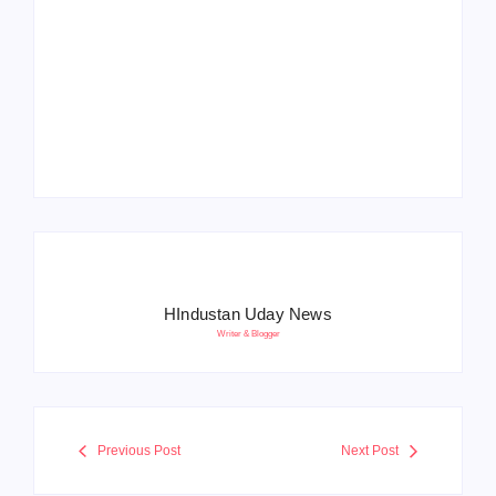
Operation Sindoor
Anniversay: पीएम मोदी
हरियाणा पुलिस भर्ती 2026:
बोले- आतंकवाद को भारतीय
5500 पद, दौड़ में चिप
सेना ने दिया करारा जवाब
सिस्टम, 20 मई से PST
HIndustan Uday News
Writer & Blogger
Previous Post
Next Post