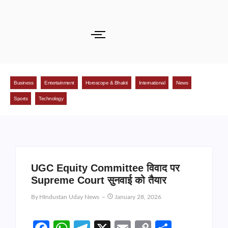
Business
Entertainment
Horoscope & Bhakti
International
News
Sports
Technology
UGC Equity Committee विवाद पर
Supreme Court सुनवाई को तैयार
By
HIndustan Uday News
January 28, 2026