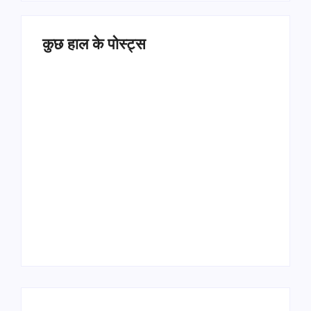
कुछ हाल के पोस्ट्स
Operation Sindoor
Anniversay: पीएम मोदी
हरियाणा पुलिस भर्ती 2026:
बोले- आतंकवाद को भारतीय
5500 पद, दौड़ में चिप
सेना ने दिया करारा जवाब
सिस्टम, 20 मई से PST