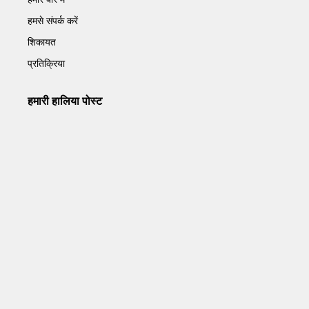
हमसे संपर्क करें
शिकायत
प्रतिक्रिया
हमारी हालिया पोस्ट
Operation Sindoor Anniversay: पीएम मोदी बोले- आतंकवाद को
भारतीय सेना ने दिया करारा जवाब
May 7, 2026