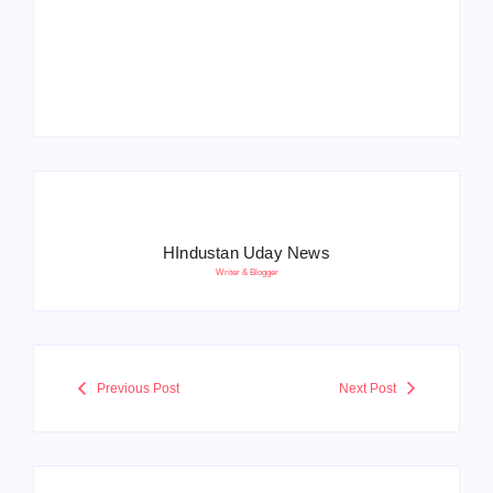
Operation Sindoor
Anniversay: पीएम मोदी
हरियाणा पुलिस भर्ती 2026:
बोले- आतंकवाद को भारतीय
5500 पद, दौड़ में चिप
सेना ने दिया करारा जवाब
सिस्टम, 20 मई से PST
HIndustan Uday News
Writer & Blogger
Previous Post
Next Post