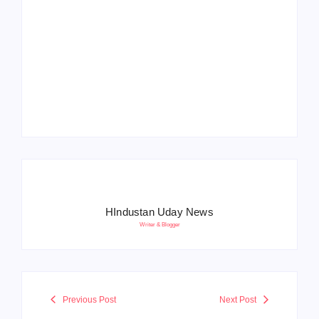
Operation Sindoor
Anniversay: पीएम मोदी
हरियाणा पुलिस भर्ती 2026:
बोले- आतंकवाद को भारतीय
5500 पद, दौड़ में चिप
सेना ने दिया करारा जवाब
सिस्टम, 20 मई से PST
HIndustan Uday News
Writer & Blogger
Previous Post
Next Post