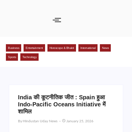
Business
Entertainment
Horoscope & Bhakti
International
News
Sports
Technology
India की कूटनीतिक जीत : Spain हुआ
Indo-Pacific Oceans Initiative में
शामिल
By
HIndustan Uday News
January 25, 2026