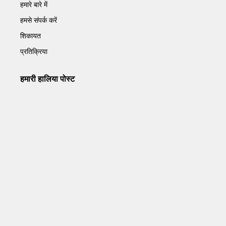
हमारे बारे में
हमसे संपर्क करें
शिकायत
प्रतिक्रिया
हमारी हालिया पोस्ट
Operation Sindoor Anniversay: पीएम मोदी बोले- आतंकवाद को
भारतीय सेना ने दिया करारा जवाब
May 7, 2026