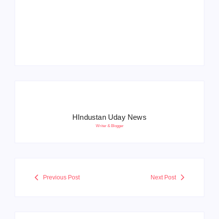
Operation Sindoor
Anniversay: पीएम मोदी
हरियाणा पुलिस भर्ती 2026:
बोले- आतंकवाद को भारतीय
5500 पद, दौड़ में चिप
सेना ने दिया करारा जवाब
सिस्टम, 20 मई से PST
HIndustan Uday News
Writer & Blogger
Previous Post
Next Post