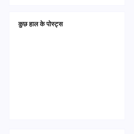
कुछ हाल के पोस्ट्स
Operation Sindoor
Anniversay: पीएम मोदी
हरियाणा पुलिस भर्ती 2026:
बोले- आतंकवाद को भारतीय
5500 पद, दौड़ में चिप
सेना ने दिया करारा जवाब
सिस्टम, 20 मई से PST