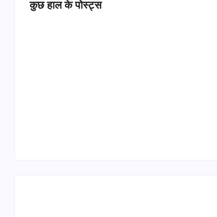
कुछ हाल के पोस्ट्स
Operation Sindoor Anniversay: पीएम मोदी बोले-
आतंकवाद को भारतीय सेना ने दिया करारा जवाब