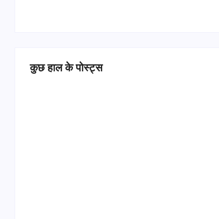
कुछ हाल के पोस्ट्स
Operation Sindoor Anniversay: पीएम मोदी बोले-
आतंकवाद को भारतीय सेना ने दिया करारा जवाब