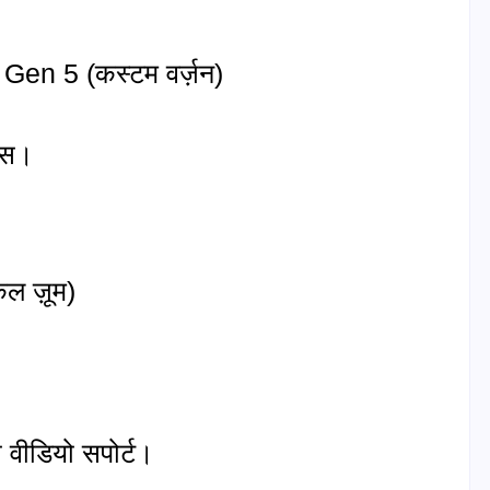
n 5 (कस्टम वर्ज़न)
ंस।
ल ज़ूम)
वीडियो सपोर्ट।