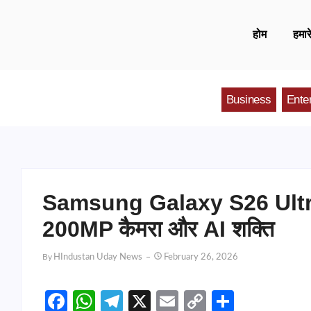
होम
हमारे
Business
Ente
Samsung Galaxy S26 Ultra भारत 
200MP कैमरा और AI शक्ति
By
HIndustan Uday News
February 26, 2026
Facebook
WhatsApp
Telegram
X
Email
Copy
Share