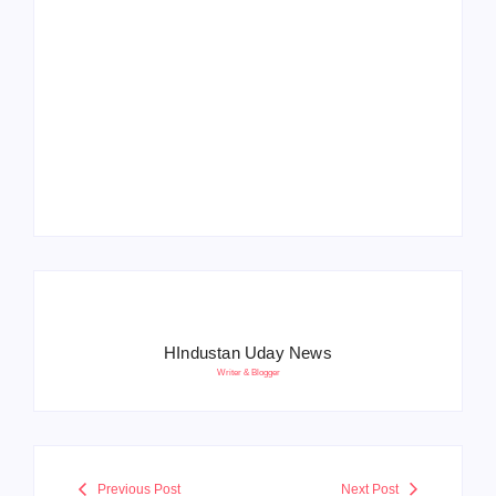
Operation Sindoor
Anniversay: पीएम मोदी
हरियाणा पुलिस भर्ती 2026:
बोले- आतंकवाद को भारतीय
5500 पद, दौड़ में चिप
सेना ने दिया करारा जवाब
सिस्टम, 20 मई से PST
HIndustan Uday News
Writer & Blogger
Previous Post
Next Post