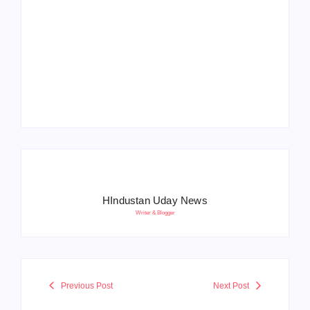
Operation Sindoor
Anniversay: पीएम मोदी
हरियाणा पुलिस भर्ती 2026:
बोले- आतंकवाद को भारतीय
5500 पद, दौड़ में चिप
सेना ने दिया करारा जवाब
सिस्टम, 20 मई से PST
HIndustan Uday News
Writer & Blogger
Previous Post
Next Post