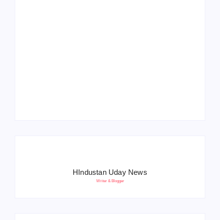
Operation Sindoor
Anniversay: पीएम मोदी
हरियाणा पुलिस भर्ती 2026:
बोले- आतंकवाद को भारतीय
5500 पद, दौड़ में चिप
सेना ने दिया करारा जवाब
सिस्टम, 20 मई से PST
HIndustan Uday News
Writer & Blogger