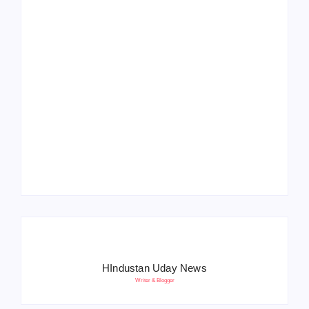
Operation Sindoor
Anniversay: पीएम मोदी
हरियाणा पुलिस भर्ती 2026:
बोले- आतंकवाद को भारतीय
5500 पद, दौड़ में चिप
सेना ने दिया करारा जवाब
सिस्टम, 20 मई से PST
HIndustan Uday News
Writer & Blogger