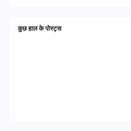
कुछ हाल के पोस्ट्स
Operation Sindoor Anniversay: पीएम मोदी बोले-
आतंकवाद को भारतीय सेना ने दिया करारा जवाब