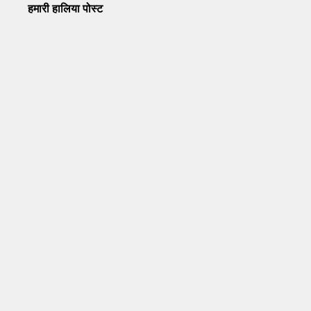
हमारी हालिया पोस्ट
Operation Sindoor Anniversay: पीएम मोदी बोले- आतंकवाद को
भारतीय सेना ने दिया करारा जवाब
May 7, 2026